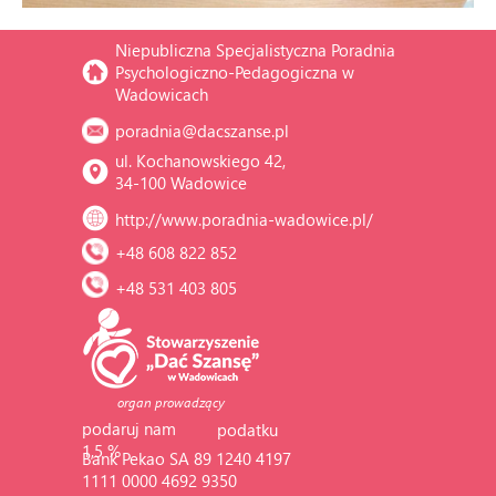
Niepubliczna Specjalistyczna Poradnia 
Psychologiczno-Pedagogiczna w 
Wadowicach
poradnia@dacszanse.pl
ul. Kochanowskiego 42, 
34-100 Wadowice
http://www.poradnia-wadowice.pl/
+48 608 822 852
+48 531 403 805
organ prowadzący
podaruj nam 
podatku
1,5 %
Bank Pekao SA 89 1240 4197 
1111 0000 4692 9350